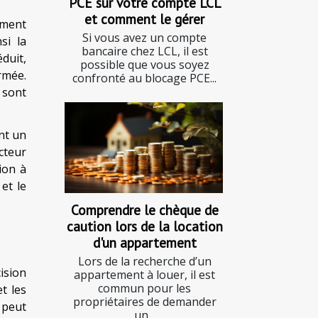
PCE sur votre compte LCL
et comment le gérer
ement
Si vous avez un compte
si la
bancaire chez LCL, il est
duit,
possible que vous soyez
ormée.
confronté au blocage PCE...
 sont
nt un
cteur
ion à
et le
Comprendre le chèque de
caution lors de la location
d'un appartement
Lors de la recherche d’un
ision
appartement à louer, il est
commun pour les
t les
propriétaires de demander
 peut
un...