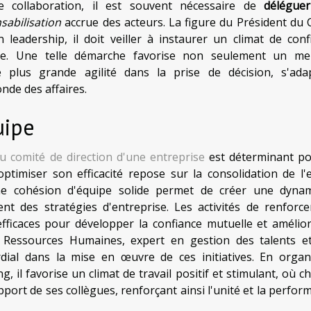
e collaboration, il est souvent nécessaire de
déléguer
sabilisation
accrue des acteurs. La figure du Président du 
leadership, il doit veiller à instaurer un climat de conf
tive. Une telle démarche favorise non seulement un mei
 plus grande agilité dans la prise de décision, s'ada
de des affaires.
uipe
du comité de direction d'une entreprise
est déterminant po
optimiser son efficacité repose sur la consolidation de l'e
une cohésion d'équipe solide permet de créer une dyna
nt des stratégies d'entreprise. Les activités de renforc
fficaces pour développer la confiance mutuelle et amélior
 Ressources Humaines, expert en gestion des talents e
dial dans la mise en œuvre de ces initiatives. En organ
 il favorise un climat de travail positif et stimulant, où c
ort de ses collègues, renforçant ainsi l'unité et la perfor