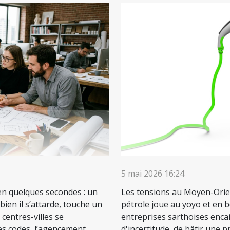
5 mai 2026 16:24
en quelques secondes : un
Les tensions au Moyen-Orient
 bien il s’attarde, touche un
pétrole joue au yoyo et en b
 centres-villes se
entreprises sarthoises encais
es codes, l’agencement
d'incertitude, de bâtir une p