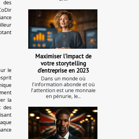
des
CoDir
iance
lleur
ptant
Maximiser l'impact de
votre storytelling
d'entreprise en 2023
ur le
sprit
Dans un monde où
l'information abonde et où
mique
l'attention est une monnaie
ement
en pénurie, le...
er la
t des
isant
haque
mance