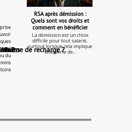
RSA après démission :
Quels sont vos droits et
comment en bénéficier
prise
uvoir
La démission est un choix
difficile pour tout salarié,
iques
surtout lorsque cela implique
dances
tée
la borne de recharge ?
ises ?
els ?
usiness
une perte de...
ou du
emins
toire